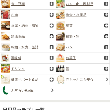
米・豆類
ハム・卵・乳製品
お肉
魚介・水産品
豆腐・納豆・漬物
惣菜
冷凍食品
麺類・粉
乾物・水煮・缶詰
パン
調味料
お菓子
ドリンク
酒
健康サポート食品
赤ちゃんにも安心
ふぞろいRadish
日用品カテゴリ一覧