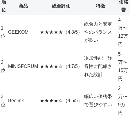
順
価格
商品
総合評価
特徴
位
帯
4
総合力と安定
1
万〜
GEEKOM
★★★★★（4.8/5）
性のバランス
位
12万
が良い
円
5
冷却性能・静
2
万〜
MINISFORUM
★★★★☆（4.7/5）
音性に配慮さ
位
15万
れた設計
円
2
3
幅広い価格帯
万〜
Beelink
★★★★☆（4.5/5）
位
で選びやすい
9万
円