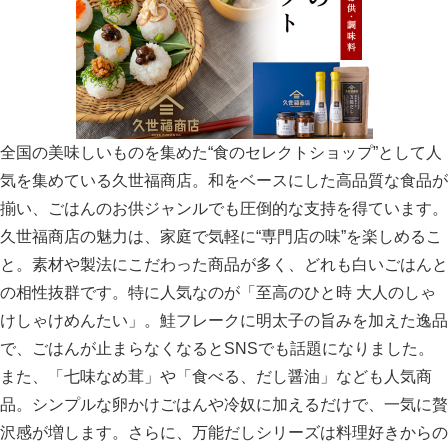
全国の美味しいものを集めた“食のセレクトショップ”として人
気を集めている久世福商店。和をベースにした高品質な食品が
揃い、ごはんのお供ジャンルでも圧倒的な支持を得ています。
久世福商店の魅力は、家庭で気軽に“専門店の味”を楽しめるこ
と。素材や製法にこだわった商品が多く、どれも白いごはんと
の相性抜群です。特に人気なのが「至高のひと時 大人のしゃ
けしゃけめんたい」。鮭フレークに明太子の旨みを加えた逸品
で、ごはんが止まらなくなるとSNSでも話題になりました。
また、「七味なめ茸」や「食べる、だし醤油」なども人気商
品。シンプルな卵かけごはんや冷奴に加えるだけで、一気に贅
沢感が増します。さらに、万能だしシリーズは料理好きからの