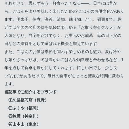
それだけで、思わずもう一杯食べたくなる――。日本には昔か
ら、ごはんをより美味しく楽しむための“ごはんのお供文化”があり
ます。
明太子、佃煮、海苔、漬物、練り物、だし、麺類まで。最
近では全国の名店の味を気軽に楽しめる「お取り寄せグルメ」が
人気となり、自宅用だけでなく、お中元やお歳暮、母の日・父の
日などの贈答用として選ばれる機会も増えています。
また、ごはんのお供は季節を問わず楽しめるのも魅力。夏は冷や
し麺やさっぱり系、冬は温かいごはんや鍋料理と合わせるなど、1
年を通して食卓を豊かにしてくれます。忙しい日でも、少し良
い“お供”があるだけで、毎日の食事がちょっと贅沢な時間に変わり
ます。
当記事でご紹介するブランド
①久世福商店（長野）
②ふくや（福岡）
③鈴廣（神奈川）
④山本山（東京）