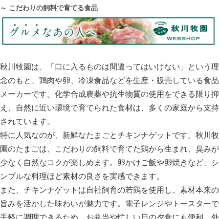
～ こだわりの飼料で育てる食品
秋川牧園は、「口に入るものは間違ってはいけない」という理
念のもと、鶏肉や卵、冷凍食品などを生産・販売している食品
メーカーです。化学合成農薬や抗生物質の使用をできる限り抑
え、自然に近い環境で育てられた食材は、多くの家庭から支持
されています。
特に人気なのが、新鮮なたまごとチキンナゲットです。秋川牧
園のたまごは、こだわりの飼料で育てた鶏から生まれ、臭みが
少なく自然なコクが楽しめます。卵かけご飯や卵焼きなど、シ
ンプルな料理ほど素材の良さを実感できます。
また、チキンナゲットは自社飼育の若鶏を使用し、素材本来の
旨みを活かした味わいが魅力です。電子レンジやトースターで
手軽に調理できるため、お弁当や忙しい日の夕食にも便利。外